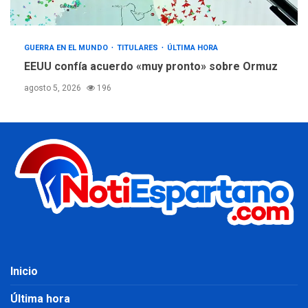
GUERRA EN EL MUNDO
TITULARES
ÚLTIMA HORA
EEUU confía acuerdo «muy pronto» sobre Ormuz
agosto 5, 2026
196
Inicio
Última hora