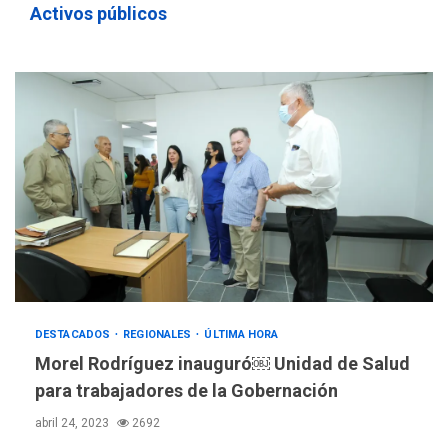
Activos públicos
LATINOAMÉRICA Y CARIBE
TITULARES
ÚLTIMA HORA
Evacúan aldeas en
Guatemala por erupción de
3
volcán de Fuego
DESTACADOS
REGIONALES
ÚLTIMA HORA
Morel Rodríguez inauguró￼ Unidad de Salud
GUERRA EN EL MUNDO
TITULARES
para trabajadores de la Gobernación
ÚLTIMA HORA
abril 24, 2023
2692
EEUU confía acuerdo «muy