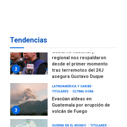
ÚLTIMA HORA
CNP plantea incluir Libertad
de Expresión en agenda de
negociación con comisión
1
de AN 2015
Tendencias
DESTACADOS
NACIONALES
ÚLTIMA HORA
Gobierno nacional y
regional nos respaldaron
desde el primer momento
2
tras terremotos del 24J
asegura Gustavo Duque
LATINOAMÉRICA Y CARIBE
TITULARES
ÚLTIMA HORA
Evacúan aldeas en
Guatemala por erupción de
3
volcán de Fuego
GUERRA EN EL MUNDO
TITULARES