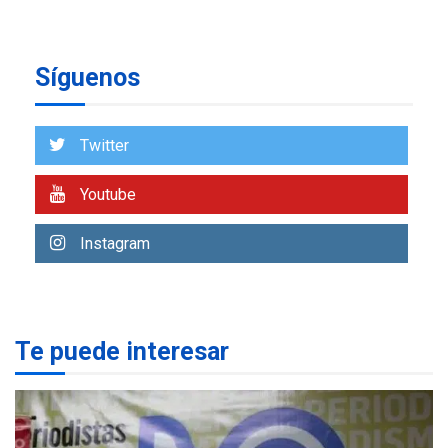
7
historia electoral de la ULA
POLÍTICA
TITULARES
Síguenos
ÚLTIMA HORA
CNP plantea incluir Libertad
de Expresión en agenda de
negociación con comisión
Twitter
1
de AN 2015
Youtube
DESTACADOS
NACIONALES
ÚLTIMA HORA
Gobierno nacional y
Instagram
regional nos respaldaron
desde el primer momento
2
tras terremotos del 24J
asegura Gustavo Duque
Te puede interesar
LATINOAMÉRICA Y CARIBE
TITULARES
ÚLTIMA HORA
Evacúan aldeas en
Guatemala por erupción de
3