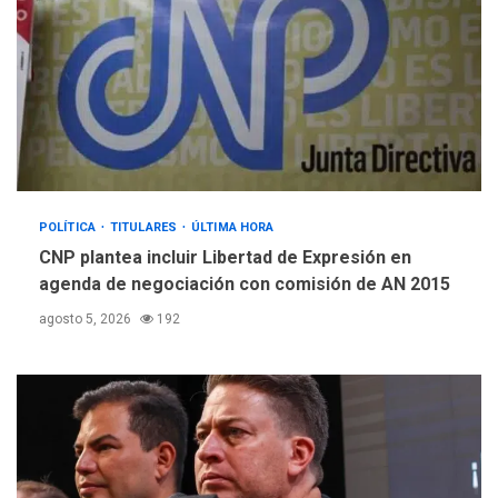
volcán de Fuego
GUERRA EN EL MUNDO
TITULARES
ÚLTIMA HORA
EEUU confía acuerdo «muy
pronto» sobre Ormuz
4
REGIONALES
TITULARES
ÚLTIMA HORA
POLÍTICA
TITULARES
ÚLTIMA HORA
Guardia Nacional
Bolivariana celebró su 89°
CNP plantea incluir Libertad de Expresión en
aniversario en Nueva
agenda de negociación con comisión de AN 2015
5
Esparta
agosto 5, 2026
192