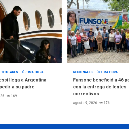
TITULARES
ÚLTIMA HORA
REGIONALES
ÚLTIMA HORA
essi llega a Argentina
Funsone benefició a 46 
pedir a su padre
con la entrega de lentes
correctivos
026
169
agosto 9, 2026
176