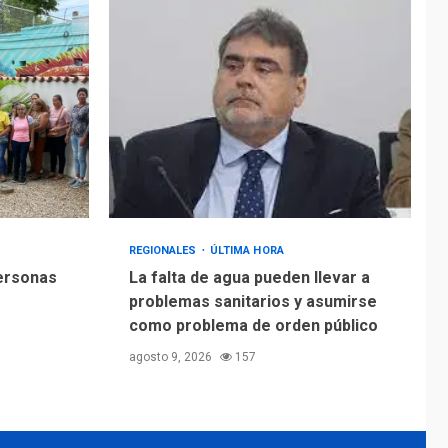
Alcaldía de Mariño
climatiza Núcleo del
Sistema de
5
Orquestas Porlamar
REGIONALES
ÚLTIMA HORA
personas
La falta de agua pueden llevar a
problemas sanitarios y asumirse
como problema de orden público
agosto 9, 2026
157