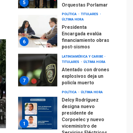
5
Orquestas Porlamar
POLÍTICA
TITULARES
ÚLTIMA HORA
Presidenta
Encargada evalúa
financiamiento obras
6
post-sismos
LATINOAMÉRICA Y CARIBE
TITULARES
ÚLTIMA HORA
Atentado con drones
explosivos deja un
7
policía muerto
POLÍTICA
ÚLTIMA HORA
Delcy Rodríguez
designa nuevo
presidente de
Corpoelec y nuevo
1
viceministro de
Servicios Eléctricos