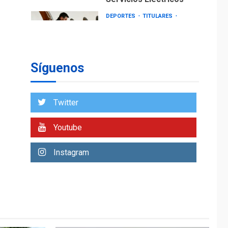
DEPORTES
TITULARES
ÚLTIMA HORA
Lionel Messi llega a
Argentina para
2
despedir a su padre
Síguenos
REGIONALES
ÚLTIMA HORA
Funsone benefició a
46 personas con la
Twitter
entrega de lentes
3
correctivos
Youtube
REGIONALES
ÚLTIMA HORA
Instagram
La falta de agua
pueden llevar a
problemas sanitarios
y asumirse como
4
problema de orden
público
REGIONALES
ÚLTIMA HORA