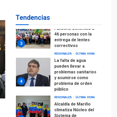
Lionel Messi llega a
Argentina para
2
despedir a su padre
Tendencias
REGIONALES
ÚLTIMA HORA
Funsone benefició a
46 personas con la
entrega de lentes
3
correctivos
REGIONALES
ÚLTIMA HORA
La falta de agua
pueden llevar a
problemas sanitarios
y asumirse como
4
problema de orden
público
REGIONALES
ÚLTIMA HORA
Alcaldía de Mariño
climatiza Núcleo del
Sistema de