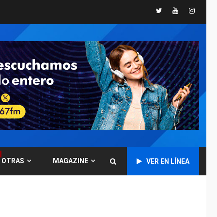
Presidenta
Twitter
Youtube
Instagr
Encargada evalúa
financiamiento obras
6
post-sismos
LATINOAMÉRICA Y CARIBE
TITULARES
ÚLTIMA HORA
Atentado con drones
explosivos deja un
7
policía muerto
POLÍTICA
ÚLTIMA HORA
Delcy Rodríguez
designa nuevo
presidente de
OTRAS
MAGAZINE
Corpoelec y nuevo
VER EN LÍNEA
1
viceministro de
Servicios Eléctricos
DEPORTES
TITULARES
ÚLTIMA HORA