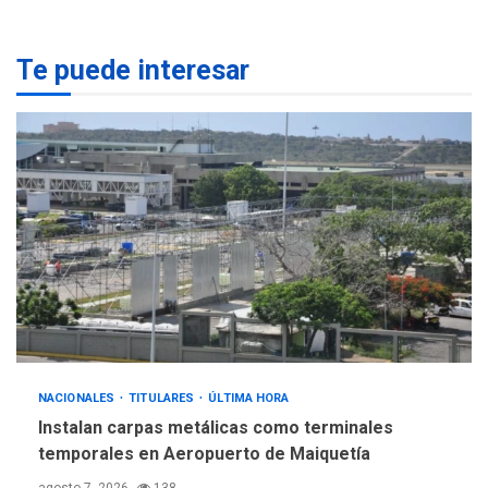
monitorear proceso de
3
diálogo en Venezuela
Te puede interesar
POLÍTICA
TITULARES
ÚLTIMA HORA
Gobierno y AN2015 en
nueva mesa de diálogo
4
INTERNACIONALES
ÚLTIMA HORA
Hiroshima 81 años de la
debacle atómica. Japón
debate principios no
5
nucleares
NACIONALES
TITULARES
ÚLTIMA HORA
Instalan carpas metálicas como terminales
temporales en Aeropuerto de Maiquetía