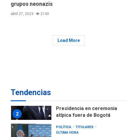
grupos neonazis
GUERRA EN EL MUNDO
TITULARES
ÚLTIMA HORA
abril 27, 2023
2143
Ucrania y Rusia intensifican
ofensivas de largo alcance
7
NACIONALES
TITULARES
Load More
ÚLTIMA HORA
Instalan carpas metálicas
como terminales
temporales en Aeropuerto
1
de Maiquetía
LATINOAMÉRICA Y CARIBE
TITULARES
ÚLTIMA HORA
Tendencias
De la Espriella asumirá
Presidencia en ceremonia
2
atípica fuera de Bogotá
POLÍTICA
TITULARES
ÚLTIMA HORA
ONGs piden a CIDH