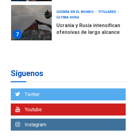
GUERRA EN EL MUNDO
TITULARES
ÚLTIMA HORA
Ucrania y Rusia intensifican
ofensivas de largo alcance
7
NACIONALES
TITULARES
ÚLTIMA HORA
Instalan carpas metálicas
como terminales
temporales en Aeropuerto
1
Síguenos
de Maiquetía
LATINOAMÉRICA Y CARIBE
TITULARES
ÚLTIMA HORA
Twitter
De la Espriella asumirá
Presidencia en ceremonia
Youtube
2
atípica fuera de Bogotá
POLÍTICA
TITULARES
Instagram
ÚLTIMA HORA
ONGs piden a CIDH