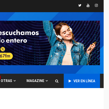
España impone
Twitter
Youtube
Instagr
controles fronterizos
5
a Italia
INTERNACIONALES
TITULARES
ÚLTIMA HORA
Arabia Saudita,
Turquía y Pakistán
firman pacto de
6
defensa
LATINOAMÉRICA Y CARIBE
TITULARES
ÚLTIMA HORA
De la Espriella jura
como nuevo
presidente de
7
OTRAS
MAGAZINE
VER EN LÍNEA
Colombia
ECONOMÍA
TITULARES
ÚLTIMA HORA
Venezuela requiere
US$183.000 millones