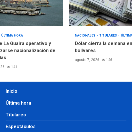
ÚLTIMA HORA
NACIONALES
TITULARES
ÚLTIM
e La Guaira operativo y
Dólar cierra la semana en
izarse nacionalización de
bolívares
ías
agosto 7, 2026
146
026
141
Inicio
Última hora
Titulares
Espectáculos