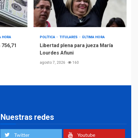
4
Afiuni
INTERNACIONALES
TITULARES
ÚLTIMA HORA
España impone
controles fronterizos
A HORA
POLÍTICA
TITULARES
ÚLTIMA HORA
5
a Italia
 756,71
Libertad plena para jueza María
Lourdes Afiuni
agosto 7, 2026
160
Nuestras redes
Twitter
Youtube