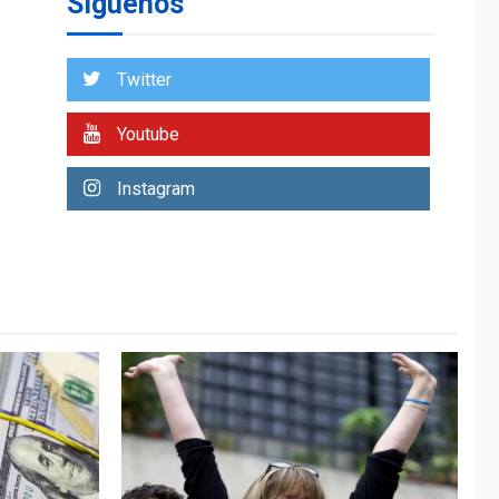
Síguenos
Venezuela requiere
US$183.000 millones
para alcanzar 3
1
millones de bdp
Twitter
ECONOMÍA
ÚLTIMA HORA
Youtube
Puerto de La Guaira
operativo y sin
Instagram
paralizarse
nacionalización de
2
mercancías
NACIONALES
TITULARES
ÚLTIMA HORA
Dólar cierra la
semana en 756,71
3
bolívares
POLÍTICA
TITULARES
ÚLTIMA HORA
Libertad plena para
jueza María Lourdes