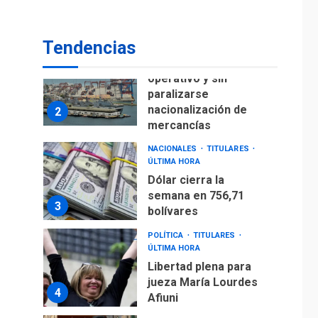
para alcanzar 3
1
millones de bdp
Tendencias
ECONOMÍA
ÚLTIMA HORA
Puerto de La Guaira
operativo y sin
paralizarse
nacionalización de
2
mercancías
NACIONALES
TITULARES
ÚLTIMA HORA
Dólar cierra la
semana en 756,71
3
bolívares
POLÍTICA
TITULARES
ÚLTIMA HORA
Libertad plena para
jueza María Lourdes
4
Afiuni