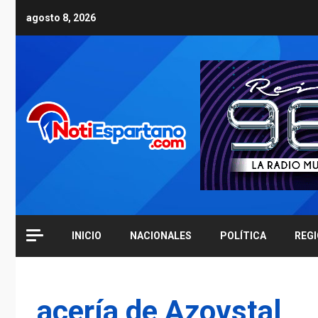
Skip
agosto 8, 2026
to
content
INICIO
NACIONALES
POLÍTICA
REG
acería de Azovstal