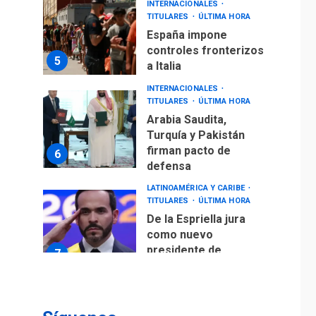
INTERNACIONALES
TITULARES
ÚLTIMA HORA
España impone
controles fronterizos
5
a Italia
INTERNACIONALES
TITULARES
ÚLTIMA HORA
Arabia Saudita,
Turquía y Pakistán
firman pacto de
6
defensa
LATINOAMÉRICA Y CARIBE
TITULARES
ÚLTIMA HORA
De la Espriella jura
como nuevo
presidente de
7
Colombia
ECONOMÍA
TITULARES
ÚLTIMA HORA