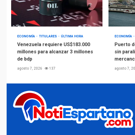
ECONOMÍA
TITULARES
ÚLTIMA HORA
ECONOMÍA
Venezuela requiere US$183.000
Puerto d
millones para alcanzar 3 millones
sin paral
de bdp
mercanc
agosto 7, 2026
137
agosto 7, 2