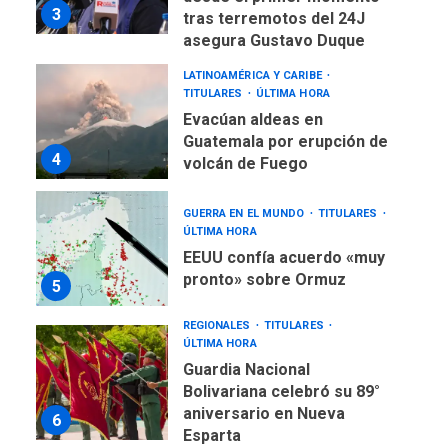
3
tras terremotos del 24J
asegura Gustavo Duque
LATINOAMÉRICA Y CARIBE
TITULARES
ÚLTIMA HORA
Evacúan aldeas en
Guatemala por erupción de
4
volcán de Fuego
GUERRA EN EL MUNDO
TITULARES
ÚLTIMA HORA
EEUU confía acuerdo «muy
pronto» sobre Ormuz
5
REGIONALES
TITULARES
ÚLTIMA HORA
Guardia Nacional
Bolivariana celebró su 89°
aniversario en Nueva
6
Esparta