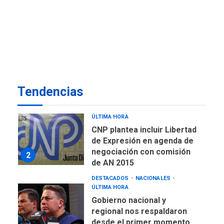
del Campo: Arrancó la
jornada de Cataratas 2026
7
REGIONALES
TITULARES
ÚLTIMA HORA
Concejo Municipal de
Mariño respalda a Cámara
de Comercio para reforma
1
Tendencias
de Ley de Puerto Libre
POLÍTICA
TITULARES
ÚLTIMA HORA
CNP plantea incluir Libertad
de Expresión en agenda de
negociación con comisión
2
de AN 2015
DESTACADOS
NACIONALES
ÚLTIMA HORA
Gobierno nacional y
regional nos respaldaron
desde el primer momento